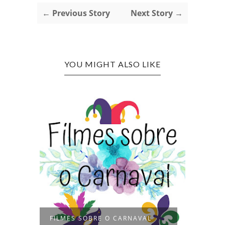
← Previous Story
Next Story →
YOU MIGHT ALSO LIKE
TUDO 
FILMES SOBRE O CARNAVAL