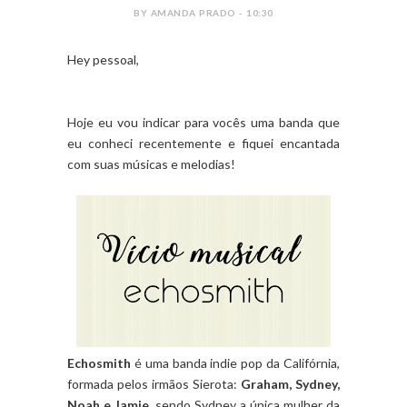
BY AMANDA PRADO - 10:30
Hey pessoal,
Hoje eu vou indicar para vocês uma banda que
eu conheci recentemente e fiquei encantada
com suas músicas e melodias!
Echosmith
é uma banda indie pop da Califórnia,
formada pelos irmãos Sierota:
Graham, Sydney,
Noah e Jamie
, sendo Sydney a única mulher da