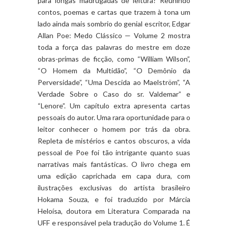
para longas madrugadas de leitura? Reunindo
contos, poemas e cartas que trazem à tona um
lado ainda mais sombrio do genial escritor, Edgar
Allan Poe: Medo Clássico — Volume 2 mostra
toda a força das palavras do mestre em doze
obras-primas de ficção, como “William Wilson”,
“O Homem da Multidão”, “O Demônio da
Perversidade”, “Uma Descida ao Maelström”, “A
Verdade Sobre o Caso do sr. Valdemar” e
“Lenore”. Um capítulo extra apresenta cartas
pessoais do autor. Uma rara oportunidade para o
leitor conhecer o homem por trás da obra.
Repleta de mistérios e cantos obscuros, a vida
pessoal de Poe foi tão intrigante quanto suas
narrativas mais fantásticas. O livro chega em
uma edição caprichada em capa dura, com
ilustrações exclusivas do artista brasileiro
Hokama Souza, e foi traduzido por Márcia
Heloísa, doutora em Literatura Comparada na
UFF e responsável pela tradução do Volume 1. É