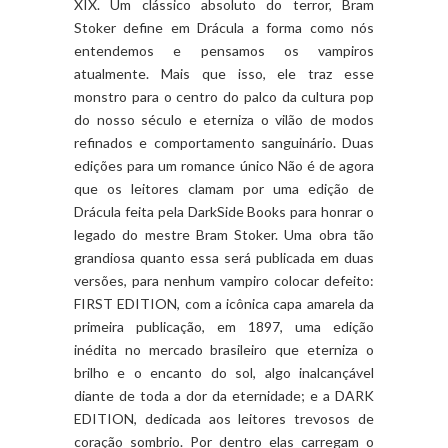
XIX. Um clássico absoluto do terror, Bram
Stoker define em Drácula a forma como nós
entendemos e pensamos os vampiros
atualmente. Mais que isso, ele traz esse
monstro para o centro do palco da cultura pop
do nosso século e eterniza o vilão de modos
refinados e comportamento sanguinário. Duas
edições para um romance único Não é de agora
que os leitores clamam por uma edição de
Drácula feita pela DarkSide Books para honrar o
legado do mestre Bram Stoker. Uma obra tão
grandiosa quanto essa será publicada em duas
versões, para nenhum vampiro colocar defeito:
FIRST EDITION, com a icônica capa amarela da
primeira publicação, em 1897, uma edição
inédita no mercado brasileiro que eterniza o
brilho e o encanto do sol, algo inalcançável
diante de toda a dor da eternidade; e a DARK
EDITION, dedicada aos leitores trevosos de
coração sombrio. Por dentro elas carregam o