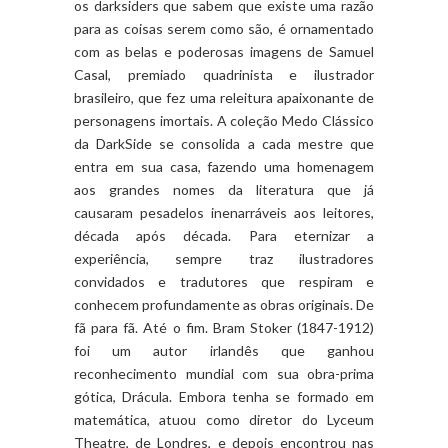
os darksiders que sabem que existe uma razão
para as coisas serem como são, é ornamentado
com as belas e poderosas imagens de Samuel
Casal, premiado quadrinista e ilustrador
brasileiro, que fez uma releitura apaixonante de
personagens imortais. A coleção Medo Clássico
da DarkSide se consolida a cada mestre que
entra em sua casa, fazendo uma homenagem
aos grandes nomes da literatura que já
causaram pesadelos inenarráveis aos leitores,
década após década. Para eternizar a
experiência, sempre traz ilustradores
convidados e tradutores que respiram e
conhecem profundamente as obras originais. De
fã para fã. Até o fim. Bram Stoker (1847-1912)
foi um autor irlandês que ganhou
reconhecimento mundial com sua obra-prima
gótica, Drácula. Embora tenha se formado em
matemática, atuou como diretor do Lyceum
Theatre, de Londres, e depois encontrou nas