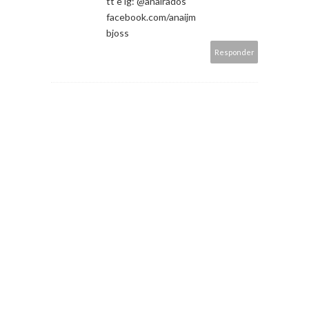
tt e ig: @anairados
facebook.com/anaijm
bjoss
Responder