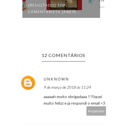
[RESULTADO] TOP
[SORT
COMENTARISTA JANEIR...
COISAS
12 COMENTÁRIOS
UNKNOWN
9 de março de 2018 às 11:24
aaaaah muito obrigadaaa !! Fiquei
muito felizz e ja respondi o email <3
Responder